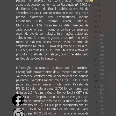
pessoal e empréstimos consignados. Atuamos
gur
t
m
i
sempre de acordo nos termos da Resolução nº 4.935,
o
do Banco Central do Brasil, publicada em 29 de
i
o
d
setembro de 2021. Assim como as taxas de juros e
c
d
o
prazos praticados nos empréstimos (Saque
a
e
r
aniversário FGTS, Governo Federal, Estadual,
Municipal e INSS) observam as determinações de
d
U
i
cada convênio, assim como a política da empresa
e
s
a
escolhida ato da contratação. Informações adicionais
Tod
P
o
sobre o empréstimo consignado: prazo mínimo de 60
os
meses e máximo de 84 meses. Valor mínimo de
r
e
os
empréstimo R$ 200,00. Taxa de juros de 1,59% a.m.
dire
i
C
a 2,05%, além do IOF e TC. Consulte a taxa efetiva do
itos
v
o
produto, no ato da contratação, conforme detalhado
res
na Cédula de Crédito Bancário.
erv
a
n
ado
c
s
s a
Informações adicionais relativas ao Empréstimo
i
e
SO
Consignado prazo minimo de 48 meses e máximo de
CR
d
n
84 meses ou conforme roteiro operacional dos bancos
EDI
parceiros. Exemplo Empréstimo de R$ 1.000,00 para
a
ti
T
pagamento em 84 meses – Total de 84 Parcelas de
®
d
m
R$ 32,26 valor total a pagar 2.709,84 com uma taxa
SP
e
e
de juros 2,94% a.m. e Custo Efetivo Total ( CET ) de
Pro
35,33% a.a – Empréstimo na conta de energia prazo
n
mo
minimo de 8 meses e máximo de 24 meses. exemplo:
tor
t
Empréstimo de R$ 900,00 para pagamento em 12
a
o
202
meses – Total de 12 Parcelas de R$ 186,54. Valor
4
C
total a pagar R$ 2.238,48 com uma taxa de juros de