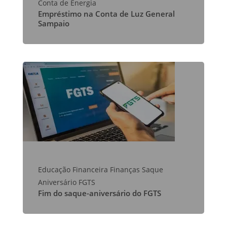
Conta de Energia
Empréstimo na Conta de Luz General
Sampaio
Educação Financeira
Finanças
Saque
Aniversário FGTS
Fim do saque-aniversário do FGTS