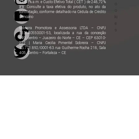
17,83% a.m. e Custo Efetivo Total ( CET ) de 248,72%
o
a.a. Consulte a taxa efetiva do produto, no ato da
o
contratação, conforme detalhado na Cédula de Crédito
ki
Bancário
e
Sobreira Promotora e Assessoria LTDA – CNPJ
s
413140550001-53, localizada a rua da conceição
549, centro – Juazeiro do Norte – CE – CEP 63010-
222 | Maria Cecilia Pimentel Sobreira – CNPJ
33.771.892/0001-83 rua Guilherme Rocha 218, Sala
405, Centro – Fortaleza – CE