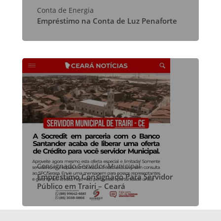
Conta de Energia
Empréstimo na Conta de Luz Penaforte
Consignado Servidor Municipal
Empréstimo Consignado Para Servidor
Público em Trairi – Ceará