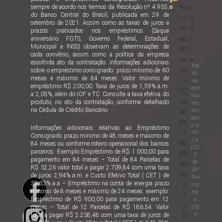
t
m
i
sempre de acordo nos termos da Resolução nº 4.935,
o
do Banco Central do Brasil, publicada em 29 de
i
o
d
setembro de 2021. Assim como as taxas de juros e
c
d
o
prazos praticados nos empréstimos (Saque
a
e
r
aniversário FGTS, Governo Federal, Estadual,
Municipal e INSS) observam as determinações de
d
U
i
cada convênio, assim como a política da empresa
e
s
a
escolhida ato da contratação. Informações adicionais
Tod
P
o
sobre o empréstimo consignado: prazo mínimo de 60
os
meses e máximo de 84 meses. Valor mínimo de
r
e
os
empréstimo R$ 200,00. Taxa de juros de 1,59% a.m.
dire
i
C
a 2,05%, além do IOF e TC. Consulte a taxa efetiva do
itos
v
o
produto, no ato da contratação, conforme detalhado
res
na Cédula de Crédito Bancário.
erv
a
n
ado
c
s
s a
Informações adicionais relativas ao Empréstimo
i
e
SO
Consignado prazo minimo de 48 meses e máximo de
CR
d
n
84 meses ou conforme roteiro operacional dos bancos
EDI
parceiros. Exemplo Empréstimo de R$ 1.000,00 para
a
ti
T
pagamento em 84 meses – Total de 84 Parcelas de
®
d
m
R$ 32,26 valor total a pagar 2.709,84 com uma taxa
SP
e
e
de juros 2,94% a.m. e Custo Efetivo Total ( CET ) de
Pro
35,33% a.a – Empréstimo na conta de energia prazo
n
mo
minimo de 8 meses e máximo de 24 meses. exemplo:
tor
t
Empréstimo de R$ 900,00 para pagamento em 12
a
o
202
meses – Total de 12 Parcelas de R$ 186,54. Valor
4
C
total a pagar R$ 2.238,48 com uma taxa de juros de