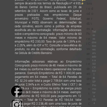
t
m
i
sempre de acordo nos termos da Resolução nº 4.935,
o
do Banco Central do Brasil, publicada em 29 de
i
o
d
setembro de 2021. Assim como as taxas de juros e
c
d
o
prazos praticados nos empréstimos (Saque
a
e
r
aniversário FGTS, Governo Federal, Estadual,
Municipal e INSS) observam as determinações de
d
U
i
cada convênio, assim como a política da empresa
e
s
a
escolhida ato da contratação. Informações adicionais
Tod
P
o
sobre o empréstimo consignado: prazo mínimo de 60
os
meses e máximo de 84 meses. Valor mínimo de
r
e
os
empréstimo R$ 200,00. Taxa de juros de 1,59% a.m.
dire
i
C
a 2,05%, além do IOF e TC. Consulte a taxa efetiva do
itos
v
o
produto, no ato da contratação, conforme detalhado
res
na Cédula de Crédito Bancário.
erv
a
n
ado
c
s
s a
Informações adicionais relativas ao Empréstimo
i
e
SO
Consignado prazo minimo de 48 meses e máximo de
CR
d
n
84 meses ou conforme roteiro operacional dos bancos
EDI
parceiros. Exemplo Empréstimo de R$ 1.000,00 para
a
ti
T
pagamento em 84 meses – Total de 84 Parcelas de
®
d
m
R$ 32,26 valor total a pagar 2.709,84 com uma taxa
SP
e
e
de juros 2,94% a.m. e Custo Efetivo Total ( CET ) de
Pro
35,33% a.a – Empréstimo na conta de energia prazo
n
mo
minimo de 8 meses e máximo de 24 meses. exemplo:
tor
t
Empréstimo de R$ 900,00 para pagamento em 12
a
o
202
meses – Total de 12 Parcelas de R$ 186,54. Valor
4
C
total a pagar R$ 2.238,48 com uma taxa de juros de