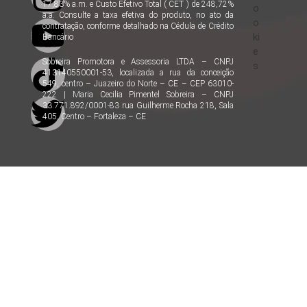
17,83% a.m. e Custo Efetivo Total ( CET ) de 248,72%
o
a.a. Consulte a taxa efetiva do produto, no ato da
o
contratação, conforme detalhado na Cédula de Crédito
ki
Bancário
e
Sobreira Promotora e Assessoria LTDA – CNPJ
s
413140550001-53, localizada a rua da conceição
549, centro – Juazeiro do Norte – CE – CEP 63010-
222 | Maria Cecilia Pimentel Sobreira – CNPJ
33.771.892/0001-83 rua Guilherme Rocha 218, Sala
405, Centro – Fortaleza – CE