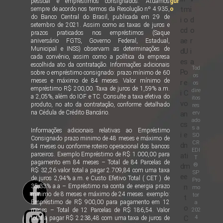
pessoal e empréstimos consignados. Atuamos
gur
t
m
i
sempre de acordo nos termos da Resolução nº 4.935,
o
do Banco Central do Brasil, publicada em 29 de
i
o
d
setembro de 2021. Assim como as taxas de juros e
c
d
o
prazos praticados nos empréstimos (Saque
a
e
r
aniversário FGTS, Governo Federal, Estadual,
Municipal e INSS) observam as determinações de
d
U
i
cada convênio, assim como a política da empresa
e
s
a
escolhida ato da contratação. Informações adicionais
Tod
P
o
sobre o empréstimo consignado: prazo mínimo de 60
os
meses e máximo de 84 meses. Valor mínimo de
r
e
os
empréstimo R$ 200,00. Taxa de juros de 1,59% a.m.
dire
i
C
a 2,05%, além do IOF e TC. Consulte a taxa efetiva do
itos
v
o
produto, no ato da contratação, conforme detalhado
res
na Cédula de Crédito Bancário.
erv
a
n
ado
c
s
s a
Informações adicionais relativas ao Empréstimo
i
e
SO
Consignado prazo minimo de 48 meses e máximo de
CR
d
n
84 meses ou conforme roteiro operacional dos bancos
EDI
parceiros. Exemplo Empréstimo de R$ 1.000,00 para
a
ti
T
pagamento em 84 meses – Total de 84 Parcelas de
®
d
m
R$ 32,26 valor total a pagar 2.709,84 com uma taxa
SP
e
e
de juros 2,94% a.m. e Custo Efetivo Total ( CET ) de
Pro
35,33% a.a – Empréstimo na conta de energia prazo
n
mo
minimo de 8 meses e máximo de 24 meses. exemplo:
tor
t
Empréstimo de R$ 900,00 para pagamento em 12
a
o
202
meses – Total de 12 Parcelas de R$ 186,54. Valor
4
C
total a pagar R$ 2.238,48 com uma taxa de juros de