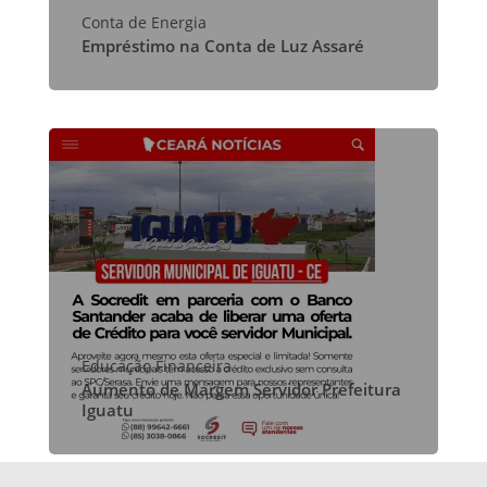
Conta de Energia
Empréstimo na Conta de Luz Assaré
Educação Financeira
Aumento de Margem Servidor Prefeitura
Iguatu