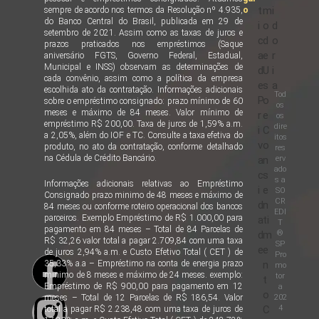
t
m
i
sempre de acordo nos termos da Resolução nº 4.935,
o
do Banco Central do Brasil, publicada em 29 de
i
o
d
setembro de 2021. Assim como as taxas de juros e
c
d
o
prazos praticados nos empréstimos (Saque
a
e
r
aniversário FGTS, Governo Federal, Estadual,
Municipal e INSS) observam as determinações de
d
U
i
cada convênio, assim como a política da empresa
e
s
a
escolhida ato da contratação. Informações adicionais
Tod
P
o
sobre o empréstimo consignado: prazo mínimo de 60
os
meses e máximo de 84 meses. Valor mínimo de
r
e
os
empréstimo R$ 200,00. Taxa de juros de 1,59% a.m.
dire
i
C
a 2,05%, além do IOF e TC. Consulte a taxa efetiva do
itos
v
o
produto, no ato da contratação, conforme detalhado
res
na Cédula de Crédito Bancário.
erv
a
n
ado
c
s
s a
Informações adicionais relativas ao Empréstimo
i
e
SO
Consignado prazo minimo de 48 meses e máximo de
CR
d
n
84 meses ou conforme roteiro operacional dos bancos
EDI
parceiros. Exemplo Empréstimo de R$ 1.000,00 para
a
ti
T
pagamento em 84 meses – Total de 84 Parcelas de
®
d
m
R$ 32,26 valor total a pagar 2.709,84 com uma taxa
SP
e
e
de juros 2,94% a.m. e Custo Efetivo Total ( CET ) de
Pro
35,33% a.a – Empréstimo na conta de energia prazo
n
mo
minimo de 8 meses e máximo de 24 meses. exemplo:
tor
t
Empréstimo de R$ 900,00 para pagamento em 12
a
o
202
meses – Total de 12 Parcelas de R$ 186,54. Valor
4
C
total a pagar R$ 2.238,48 com uma taxa de juros de