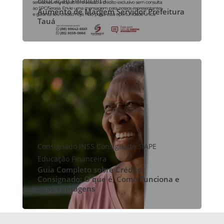
Educação Financeira
Aumento de Margem Servidor Prefeitura
Tauá
Consignado INSS
Consignado SIAPE
Educação Financeira
Guia Completo sobre Crédito
Consignado: O que é, Como Funciona e
Suas Vantagens