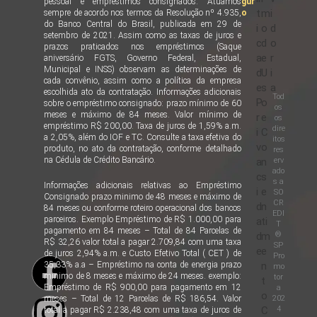
pessoal e empréstimos consignados. Atuamos
gur
t
m
i
sempre de acordo nos termos da Resolução nº 4.935,
o
do Banco Central do Brasil, publicada em 29 de
i
o
d
setembro de 2021. Assim como as taxas de juros e
c
d
o
prazos praticados nos empréstimos (Saque
a
e
r
aniversário FGTS, Governo Federal, Estadual,
Municipal e INSS) observam as determinações de
d
U
i
cada convênio, assim como a política da empresa
e
s
a
escolhida ato da contratação. Informações adicionais
Tod
P
o
sobre o empréstimo consignado: prazo mínimo de 60
os
meses e máximo de 84 meses. Valor mínimo de
r
e
os
empréstimo R$ 200,00. Taxa de juros de 1,59% a.m.
dire
i
C
a 2,05%, além do IOF e TC. Consulte a taxa efetiva do
itos
v
o
produto, no ato da contratação, conforme detalhado
res
na Cédula de Crédito Bancário.
erv
a
n
ado
c
s
s a
Informações adicionais relativas ao Empréstimo
i
e
SO
Consignado prazo minimo de 48 meses e máximo de
CR
d
n
84 meses ou conforme roteiro operacional dos bancos
EDI
parceiros. Exemplo Empréstimo de R$ 1.000,00 para
a
ti
T
pagamento em 84 meses – Total de 84 Parcelas de
®
d
m
R$ 32,26 valor total a pagar 2.709,84 com uma taxa
SP
e
e
de juros 2,94% a.m. e Custo Efetivo Total ( CET ) de
Pro
35,33% a.a – Empréstimo na conta de energia prazo
n
mo
minimo de 8 meses e máximo de 24 meses. exemplo:
tor
t
Empréstimo de R$ 900,00 para pagamento em 12
a
o
202
meses – Total de 12 Parcelas de R$ 186,54. Valor
4
C
total a pagar R$ 2.238,48 com uma taxa de juros de