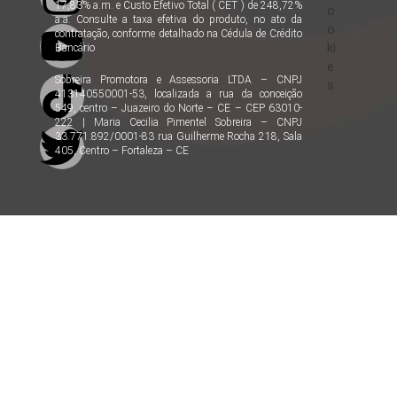
17,83% a.m. e Custo Efetivo Total ( CET ) de 248,72%
o
a.a. Consulte a taxa efetiva do produto, no ato da
o
contratação, conforme detalhado na Cédula de Crédito
ki
Bancário
e
Sobreira Promotora e Assessoria LTDA – CNPJ
s
413140550001-53, localizada a rua da conceição
549, centro – Juazeiro do Norte – CE – CEP 63010-
222 | Maria Cecilia Pimentel Sobreira – CNPJ
33.771.892/0001-83 rua Guilherme Rocha 218, Sala
405, Centro – Fortaleza – CE