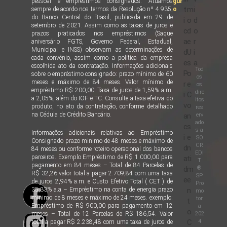
pessoal e empréstimos consignados. Atuamos
gur
t
m
i
sempre de acordo nos termos da Resolução nº 4.935,
o
do Banco Central do Brasil, publicada em 29 de
i
o
d
setembro de 2021. Assim como as taxas de juros e
c
d
o
prazos praticados nos empréstimos (Saque
a
e
r
aniversário FGTS, Governo Federal, Estadual,
Municipal e INSS) observam as determinações de
d
U
i
cada convênio, assim como a política da empresa
e
s
a
escolhida ato da contratação. Informações adicionais
Tod
P
o
sobre o empréstimo consignado: prazo mínimo de 60
os
meses e máximo de 84 meses. Valor mínimo de
r
e
os
empréstimo R$ 200,00. Taxa de juros de 1,59% a.m.
dire
i
C
a 2,05%, além do IOF e TC. Consulte a taxa efetiva do
itos
v
o
produto, no ato da contratação, conforme detalhado
res
na Cédula de Crédito Bancário.
erv
a
n
ado
c
s
s a
Informações adicionais relativas ao Empréstimo
i
e
SO
Consignado prazo minimo de 48 meses e máximo de
CR
d
n
84 meses ou conforme roteiro operacional dos bancos
EDI
parceiros. Exemplo Empréstimo de R$ 1.000,00 para
a
ti
T
pagamento em 84 meses – Total de 84 Parcelas de
®
d
m
R$ 32,26 valor total a pagar 2.709,84 com uma taxa
SP
e
e
de juros 2,94% a.m. e Custo Efetivo Total ( CET ) de
Pro
35,33% a.a – Empréstimo na conta de energia prazo
n
mo
minimo de 8 meses e máximo de 24 meses. exemplo:
tor
t
Empréstimo de R$ 900,00 para pagamento em 12
a
o
202
meses – Total de 12 Parcelas de R$ 186,54. Valor
4
C
total a pagar R$ 2.238,48 com uma taxa de juros de