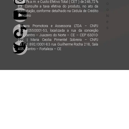
17,83% a.m. e Custo Efetivo Total ( CET ) de 248,72%
o
a.a. Consulte a taxa efetiva do produto, no ato da
o
contratação, conforme detalhado na Cédula de Crédito
ki
Bancário
e
Sobreira Promotora e Assessoria LTDA – CNPJ
s
413140550001-53, localizada a rua da conceição
549, centro – Juazeiro do Norte – CE – CEP 63010-
222 | Maria Cecilia Pimentel Sobreira – CNPJ
33.771.892/0001-83 rua Guilherme Rocha 218, Sala
405, Centro – Fortaleza – CE