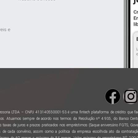
veis e
ssoria LTDA – CNPJ 413140550001-53 é uma fintech plataforma de crédito que facili
os. Atuamos sempre de acordo nos termos da Resolução nº 4.935, do Banco Centr
taxas de juros e prazos praticados nos empréstimos (Saque aniversário FGTS, Gover
 de cada convênio, assim como a política da empresa escolhida ato da contratação
ínimo de 60 meses e máximo de 84 meses. Valor mínimo de empréstimo R$ 200,00