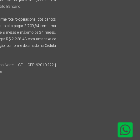
ito Bancário.
me roteiro operacional dos bancos
r total a pagar 2.709,84 com uma
 de 8 meses e máximo de 24 meses.
pagar R$ 2.238,48 com uma taxa de
tação, conforme detalhado na Cédula
o do Norte – CE – CEP 63010-222 |
CE