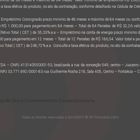
a taxa efetiva do produto, no ato da contratação, conforme detalhado na Cédula de Créd
 ao Empréstimo Consignado prazo minimo de 48 meses e máximo de 84 meses ou confor
e R$ 1.000,00 para pagamento em 84 meses – Total de 84 Parcelas de R$ 32,26 valo
 Efetivo Total ( CET ) de 35,33% a.a – Empréstimo na conta de energia prazo minimo
 para pagamento em 12 meses – Total de 12 Parcelas de R$ 186,54. Valor total a 
vo Total ( CET ) de 248,72% a.a. Consulte a taxa efetiva do produto, no ato da contra
LTDA – CNPJ 413140550001-53, localizada a rua da conceição 549, centro – Juazeir
– CNPJ 33.771.892/0001-83 rua Guilherme Rocha 218, Sala 405, Centro – Fortaleza – 
o de Uso e Consentimento Cookies
Ouvidoria
Todos os direitos reservados a SOCREDIT ® SP Promotora 2024