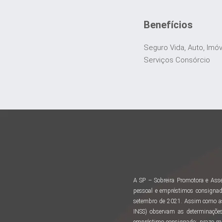
Benefícios
Seguro Vida, Auto, Imó
Serviços Consórcio
A SP – Sobreira Promotora e Asse
pessoal e empréstimos consignad
setembro de 2021. Assim como as 
INSS) observam as determinações
empréstimo consignado: prazo m