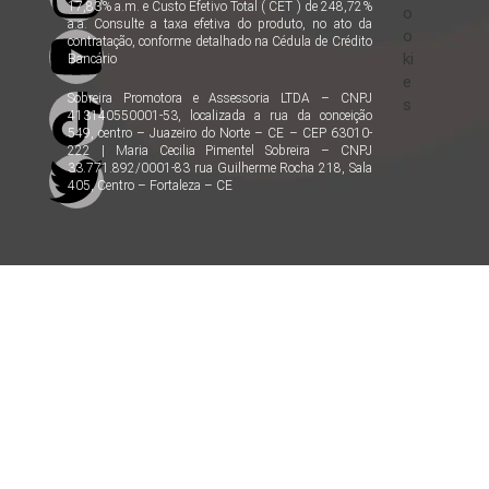
17,83% a.m. e Custo Efetivo Total ( CET ) de 248,72%
o
a.a. Consulte a taxa efetiva do produto, no ato da
o
contratação, conforme detalhado na Cédula de Crédito
ki
Bancário
e
Sobreira Promotora e Assessoria LTDA – CNPJ
s
413140550001-53, localizada a rua da conceição
549, centro – Juazeiro do Norte – CE – CEP 63010-
222 | Maria Cecilia Pimentel Sobreira – CNPJ
33.771.892/0001-83 rua Guilherme Rocha 218, Sala
405, Centro – Fortaleza – CE