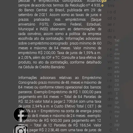
pessoal e empréstimos consignados. Atuamos
gur
t
m
i
sempre de acordo nos termos da Resolução nº 4.935,
o
do Banco Central do Brasil, publicada em 29 de
i
o
d
setembro de 2021. Assim como as taxas de juros e
c
d
o
prazos praticados nos empréstimos (Saque
a
e
r
aniversário FGTS, Governo Federal, Estadual,
Municipal e INSS) observam as determinações de
d
U
i
cada convênio, assim como a política da empresa
e
s
a
escolhida ato da contratação. Informações adicionais
Tod
P
o
sobre o empréstimo consignado: prazo mínimo de 60
os
meses e máximo de 84 meses. Valor mínimo de
r
e
os
empréstimo R$ 200,00. Taxa de juros de 1,59% a.m.
dire
i
C
a 2,05%, além do IOF e TC. Consulte a taxa efetiva do
itos
v
o
produto, no ato da contratação, conforme detalhado
res
na Cédula de Crédito Bancário.
erv
a
n
ado
c
s
s a
Informações adicionais relativas ao Empréstimo
i
e
SO
Consignado prazo minimo de 48 meses e máximo de
CR
d
n
84 meses ou conforme roteiro operacional dos bancos
EDI
parceiros. Exemplo Empréstimo de R$ 1.000,00 para
a
ti
T
pagamento em 84 meses – Total de 84 Parcelas de
®
d
m
R$ 32,26 valor total a pagar 2.709,84 com uma taxa
SP
e
e
de juros 2,94% a.m. e Custo Efetivo Total ( CET ) de
Pro
35,33% a.a – Empréstimo na conta de energia prazo
n
mo
minimo de 8 meses e máximo de 24 meses. exemplo:
tor
t
Empréstimo de R$ 900,00 para pagamento em 12
a
o
202
meses – Total de 12 Parcelas de R$ 186,54. Valor
4
C
total a pagar R$ 2.238,48 com uma taxa de juros de