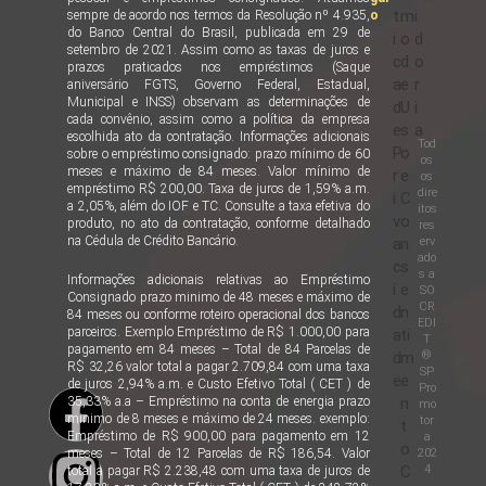
t
m
i
sempre de acordo nos termos da Resolução nº 4.935,
o
do Banco Central do Brasil, publicada em 29 de
i
o
d
setembro de 2021. Assim como as taxas de juros e
c
d
o
prazos praticados nos empréstimos (Saque
a
e
r
aniversário FGTS, Governo Federal, Estadual,
Municipal e INSS) observam as determinações de
d
U
i
cada convênio, assim como a política da empresa
e
s
a
escolhida ato da contratação. Informações adicionais
Tod
P
o
sobre o empréstimo consignado: prazo mínimo de 60
os
meses e máximo de 84 meses. Valor mínimo de
r
e
os
empréstimo R$ 200,00. Taxa de juros de 1,59% a.m.
dire
i
C
a 2,05%, além do IOF e TC. Consulte a taxa efetiva do
itos
v
o
produto, no ato da contratação, conforme detalhado
res
na Cédula de Crédito Bancário.
erv
a
n
ado
c
s
s a
Informações adicionais relativas ao Empréstimo
i
e
SO
Consignado prazo minimo de 48 meses e máximo de
CR
d
n
84 meses ou conforme roteiro operacional dos bancos
EDI
parceiros. Exemplo Empréstimo de R$ 1.000,00 para
a
ti
T
pagamento em 84 meses – Total de 84 Parcelas de
®
d
m
R$ 32,26 valor total a pagar 2.709,84 com uma taxa
SP
e
e
de juros 2,94% a.m. e Custo Efetivo Total ( CET ) de
Pro
35,33% a.a – Empréstimo na conta de energia prazo
n
mo
minimo de 8 meses e máximo de 24 meses. exemplo:
tor
t
Empréstimo de R$ 900,00 para pagamento em 12
a
o
202
meses – Total de 12 Parcelas de R$ 186,54. Valor
4
C
total a pagar R$ 2.238,48 com uma taxa de juros de