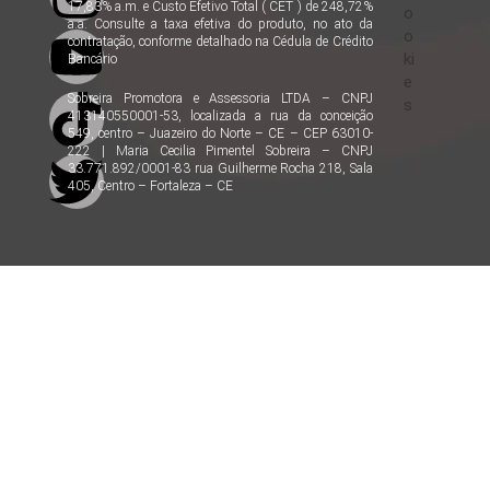
17,83% a.m. e Custo Efetivo Total ( CET ) de 248,72%
o
a.a. Consulte a taxa efetiva do produto, no ato da
o
contratação, conforme detalhado na Cédula de Crédito
ki
Bancário
e
Sobreira Promotora e Assessoria LTDA – CNPJ
s
413140550001-53, localizada a rua da conceição
549, centro – Juazeiro do Norte – CE – CEP 63010-
222 | Maria Cecilia Pimentel Sobreira – CNPJ
33.771.892/0001-83 rua Guilherme Rocha 218, Sala
405, Centro – Fortaleza – CE