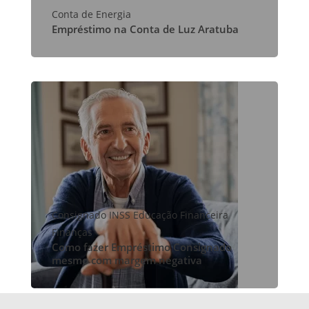
Conta de Energia
Empréstimo na Conta de Luz Aratuba
Consignado INSS
Educação Financeira
Finanças
Como fazer Empréstimo Consignado
mesmo com margem negativa