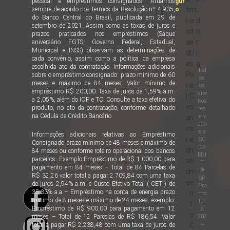
pessoal e empréstimos consignados. Atuamos
gur
t
m
i
sempre de acordo nos termos da Resolução nº 4.935,
o
do Banco Central do Brasil, publicada em 29 de
i
o
d
setembro de 2021. Assim como as taxas de juros e
c
d
o
prazos praticados nos empréstimos (Saque
a
e
r
aniversário FGTS, Governo Federal, Estadual,
Municipal e INSS) observam as determinações de
d
U
i
cada convênio, assim como a política da empresa
e
s
a
escolhida ato da contratação. Informações adicionais
Tod
P
o
sobre o empréstimo consignado: prazo mínimo de 60
os
meses e máximo de 84 meses. Valor mínimo de
r
e
os
empréstimo R$ 200,00. Taxa de juros de 1,59% a.m.
dire
i
C
a 2,05%, além do IOF e TC. Consulte a taxa efetiva do
itos
v
o
produto, no ato da contratação, conforme detalhado
res
na Cédula de Crédito Bancário.
erv
a
n
ado
c
s
s a
Informações adicionais relativas ao Empréstimo
i
e
SO
Consignado prazo minimo de 48 meses e máximo de
CR
d
n
84 meses ou conforme roteiro operacional dos bancos
EDI
parceiros. Exemplo Empréstimo de R$ 1.000,00 para
a
ti
T
pagamento em 84 meses – Total de 84 Parcelas de
®
d
m
R$ 32,26 valor total a pagar 2.709,84 com uma taxa
SP
e
e
de juros 2,94% a.m. e Custo Efetivo Total ( CET ) de
Pro
35,33% a.a – Empréstimo na conta de energia prazo
n
mo
minimo de 8 meses e máximo de 24 meses. exemplo:
tor
t
Empréstimo de R$ 900,00 para pagamento em 12
a
o
202
meses – Total de 12 Parcelas de R$ 186,54. Valor
4
C
total a pagar R$ 2.238,48 com uma taxa de juros de