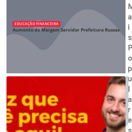
a
EDUCAÇÃO FINANCEIRA
i
Aumento de Margem Servidor Prefeitura Russas
s
o
p
u
l
a
r
e
s