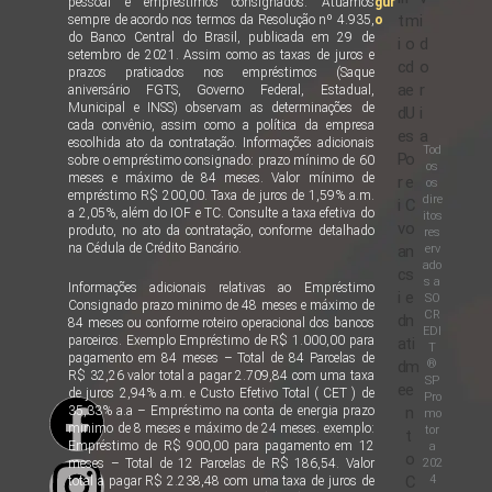
pessoal e empréstimos consignados. Atuamos
gur
t
m
i
sempre de acordo nos termos da Resolução nº 4.935,
o
do Banco Central do Brasil, publicada em 29 de
i
o
d
setembro de 2021. Assim como as taxas de juros e
c
d
o
prazos praticados nos empréstimos (Saque
a
e
r
aniversário FGTS, Governo Federal, Estadual,
Municipal e INSS) observam as determinações de
d
U
i
cada convênio, assim como a política da empresa
e
s
a
escolhida ato da contratação. Informações adicionais
Tod
P
o
sobre o empréstimo consignado: prazo mínimo de 60
os
meses e máximo de 84 meses. Valor mínimo de
r
e
os
empréstimo R$ 200,00. Taxa de juros de 1,59% a.m.
dire
i
C
a 2,05%, além do IOF e TC. Consulte a taxa efetiva do
itos
v
o
produto, no ato da contratação, conforme detalhado
res
na Cédula de Crédito Bancário.
erv
a
n
ado
c
s
s a
Informações adicionais relativas ao Empréstimo
i
e
SO
Consignado prazo minimo de 48 meses e máximo de
CR
d
n
84 meses ou conforme roteiro operacional dos bancos
EDI
parceiros. Exemplo Empréstimo de R$ 1.000,00 para
a
ti
T
pagamento em 84 meses – Total de 84 Parcelas de
®
d
m
R$ 32,26 valor total a pagar 2.709,84 com uma taxa
SP
e
e
de juros 2,94% a.m. e Custo Efetivo Total ( CET ) de
Pro
35,33% a.a – Empréstimo na conta de energia prazo
n
mo
minimo de 8 meses e máximo de 24 meses. exemplo:
tor
t
Empréstimo de R$ 900,00 para pagamento em 12
a
o
202
meses – Total de 12 Parcelas de R$ 186,54. Valor
4
C
total a pagar R$ 2.238,48 com uma taxa de juros de