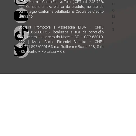
17,83% a.m. e Custo Efetivo Total ( CET ) de 248,72%
o
a.a. Consulte a taxa efetiva do produto, no ato da
o
contratação, conforme detalhado na Cédula de Crédito
ki
Bancário
e
Sobreira Promotora e Assessoria LTDA – CNPJ
s
413140550001-53, localizada a rua da conceição
549, centro – Juazeiro do Norte – CE – CEP 63010-
222 | Maria Cecilia Pimentel Sobreira – CNPJ
33.771.892/0001-83 rua Guilherme Rocha 218, Sala
405, Centro – Fortaleza – CE