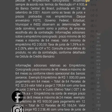
pessoal e empréstimos consignados. Atuamos
gur
t
m
i
sempre de acordo nos termos da Resolução nº 4.935,
o
do Banco Central do Brasil, publicada em 29 de
i
o
d
setembro de 2021. Assim como as taxas de juros e
c
d
o
prazos praticados nos empréstimos (Saque
a
e
r
aniversário FGTS, Governo Federal, Estadual,
Municipal e INSS) observam as determinações de
d
U
i
cada convênio, assim como a política da empresa
e
s
a
escolhida ato da contratação. Informações adicionais
Tod
P
o
sobre o empréstimo consignado: prazo mínimo de 60
os
meses e máximo de 84 meses. Valor mínimo de
r
e
os
empréstimo R$ 200,00. Taxa de juros de 1,59% a.m.
dire
i
C
a 2,05%, além do IOF e TC. Consulte a taxa efetiva do
itos
v
o
produto, no ato da contratação, conforme detalhado
res
na Cédula de Crédito Bancário.
erv
a
n
ado
c
s
s a
Informações adicionais relativas ao Empréstimo
i
e
SO
Consignado prazo minimo de 48 meses e máximo de
CR
d
n
84 meses ou conforme roteiro operacional dos bancos
EDI
parceiros. Exemplo Empréstimo de R$ 1.000,00 para
a
ti
T
pagamento em 84 meses – Total de 84 Parcelas de
®
d
m
R$ 32,26 valor total a pagar 2.709,84 com uma taxa
SP
e
e
de juros 2,94% a.m. e Custo Efetivo Total ( CET ) de
Pro
35,33% a.a – Empréstimo na conta de energia prazo
n
mo
minimo de 8 meses e máximo de 24 meses. exemplo:
tor
t
Empréstimo de R$ 900,00 para pagamento em 12
a
o
202
meses – Total de 12 Parcelas de R$ 186,54. Valor
4
C
total a pagar R$ 2.238,48 com uma taxa de juros de