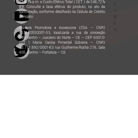
17,83% a.m. e Custo Efetivo Total ( CET ) de 248,72%
o
a.a. Consulte a taxa efetiva do produto, no ato da
o
contratação, conforme detalhado na Cédula de Crédito
ki
Bancário
e
Sobreira Promotora e Assessoria LTDA – CNPJ
s
413140550001-53, localizada a rua da conceição
549, centro – Juazeiro do Norte – CE – CEP 63010-
222 | Maria Cecilia Pimentel Sobreira – CNPJ
33.771.892/0001-83 rua Guilherme Rocha 218, Sala
405, Centro – Fortaleza – CE