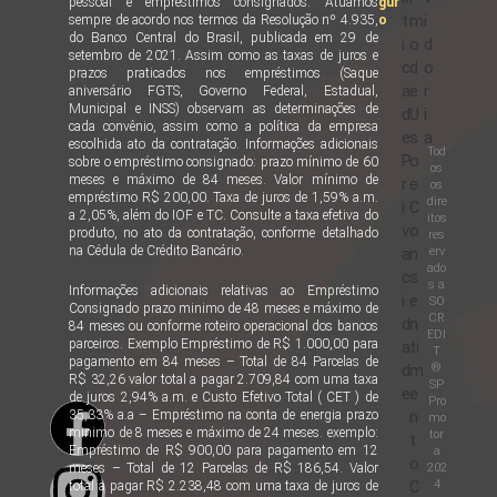
pessoal e empréstimos consignados. Atuamos
gur
t
m
i
sempre de acordo nos termos da Resolução nº 4.935,
o
do Banco Central do Brasil, publicada em 29 de
i
o
d
setembro de 2021. Assim como as taxas de juros e
c
d
o
prazos praticados nos empréstimos (Saque
a
e
r
aniversário FGTS, Governo Federal, Estadual,
Municipal e INSS) observam as determinações de
d
U
i
cada convênio, assim como a política da empresa
e
s
a
escolhida ato da contratação. Informações adicionais
Tod
P
o
sobre o empréstimo consignado: prazo mínimo de 60
os
meses e máximo de 84 meses. Valor mínimo de
r
e
os
empréstimo R$ 200,00. Taxa de juros de 1,59% a.m.
dire
i
C
a 2,05%, além do IOF e TC. Consulte a taxa efetiva do
itos
v
o
produto, no ato da contratação, conforme detalhado
res
na Cédula de Crédito Bancário.
erv
a
n
ado
c
s
s a
Informações adicionais relativas ao Empréstimo
i
e
SO
Consignado prazo minimo de 48 meses e máximo de
CR
d
n
84 meses ou conforme roteiro operacional dos bancos
EDI
parceiros. Exemplo Empréstimo de R$ 1.000,00 para
a
ti
T
pagamento em 84 meses – Total de 84 Parcelas de
®
d
m
R$ 32,26 valor total a pagar 2.709,84 com uma taxa
SP
e
e
de juros 2,94% a.m. e Custo Efetivo Total ( CET ) de
Pro
35,33% a.a – Empréstimo na conta de energia prazo
n
mo
minimo de 8 meses e máximo de 24 meses. exemplo:
tor
t
Empréstimo de R$ 900,00 para pagamento em 12
a
o
202
meses – Total de 12 Parcelas de R$ 186,54. Valor
4
C
total a pagar R$ 2.238,48 com uma taxa de juros de