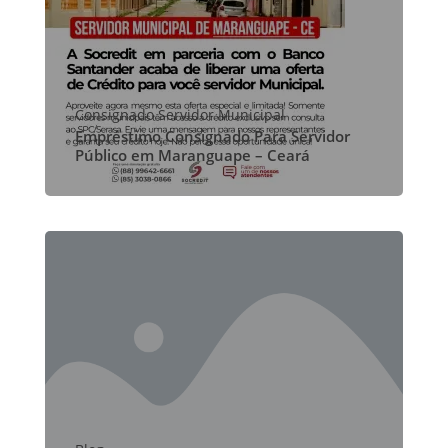
Consignado Servidor Municipal
Empréstimo Consignado Para Servidor
Público em Maranguape – Ceará