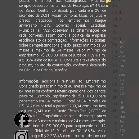
pessoal e empréstimos consignados. Atuamos
gur
t
m
i
sempre de acordo nos termos da Resolução nº 4.935,
o
do Banco Central do Brasil, publicada em 29 de
i
o
d
setembro de 2021. Assim como as taxas de juros e
c
d
o
prazos praticados nos empréstimos (Saque
a
e
r
aniversário FGTS, Governo Federal, Estadual,
Municipal e INSS) observam as determinações de
d
U
i
cada convênio, assim como a política da empresa
e
s
a
escolhida ato da contratação. Informações adicionais
Tod
P
o
sobre o empréstimo consignado: prazo mínimo de 60
os
meses e máximo de 84 meses. Valor mínimo de
r
e
os
empréstimo R$ 200,00. Taxa de juros de 1,59% a.m.
dire
i
C
a 2,05%, além do IOF e TC. Consulte a taxa efetiva do
itos
v
o
produto, no ato da contratação, conforme detalhado
res
na Cédula de Crédito Bancário.
erv
a
n
ado
c
s
s a
Informações adicionais relativas ao Empréstimo
i
e
SO
Consignado prazo minimo de 48 meses e máximo de
CR
d
n
84 meses ou conforme roteiro operacional dos bancos
EDI
parceiros. Exemplo Empréstimo de R$ 1.000,00 para
a
ti
T
pagamento em 84 meses – Total de 84 Parcelas de
®
d
m
R$ 32,26 valor total a pagar 2.709,84 com uma taxa
SP
e
e
de juros 2,94% a.m. e Custo Efetivo Total ( CET ) de
Pro
35,33% a.a – Empréstimo na conta de energia prazo
n
mo
minimo de 8 meses e máximo de 24 meses. exemplo:
tor
t
Empréstimo de R$ 900,00 para pagamento em 12
a
o
202
meses – Total de 12 Parcelas de R$ 186,54. Valor
4
C
total a pagar R$ 2.238,48 com uma taxa de juros de