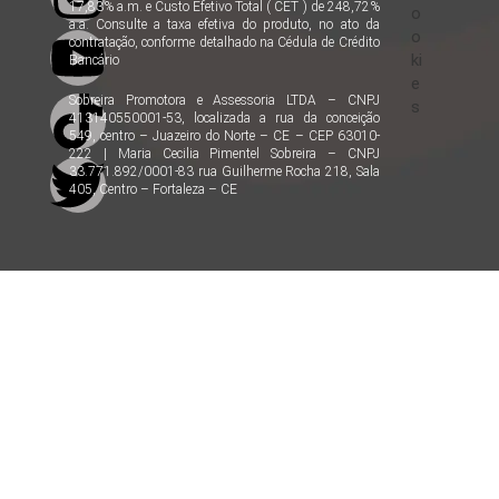
17,83% a.m. e Custo Efetivo Total ( CET ) de 248,72%
o
a.a. Consulte a taxa efetiva do produto, no ato da
o
contratação, conforme detalhado na Cédula de Crédito
ki
Bancário
e
Sobreira Promotora e Assessoria LTDA – CNPJ
s
413140550001-53, localizada a rua da conceição
549, centro – Juazeiro do Norte – CE – CEP 63010-
222 | Maria Cecilia Pimentel Sobreira – CNPJ
33.771.892/0001-83 rua Guilherme Rocha 218, Sala
405, Centro – Fortaleza – CE