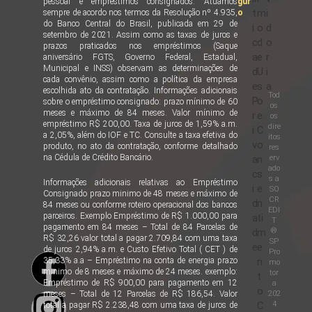
pessoal e empréstimos consignados. Atuamos
gur
t
m
i
sempre de acordo nos termos da Resolução nº 4.935,
o
do Banco Central do Brasil, publicada em 29 de
i
o
d
setembro de 2021. Assim como as taxas de juros e
c
d
o
prazos praticados nos empréstimos (Saque
a
e
r
aniversário FGTS, Governo Federal, Estadual,
Municipal e INSS) observam as determinações de
d
U
i
cada convênio, assim como a política da empresa
e
s
a
escolhida ato da contratação. Informações adicionais
Tod
P
o
sobre o empréstimo consignado: prazo mínimo de 60
os
meses e máximo de 84 meses. Valor mínimo de
r
e
os
empréstimo R$ 200,00. Taxa de juros de 1,59% a.m.
dire
i
C
a 2,05%, além do IOF e TC. Consulte a taxa efetiva do
itos
v
o
produto, no ato da contratação, conforme detalhado
res
na Cédula de Crédito Bancário.
erv
a
n
ado
c
s
s a
Informações adicionais relativas ao Empréstimo
i
e
SO
Consignado prazo minimo de 48 meses e máximo de
CR
d
n
84 meses ou conforme roteiro operacional dos bancos
EDI
parceiros. Exemplo Empréstimo de R$ 1.000,00 para
a
ti
T
pagamento em 84 meses – Total de 84 Parcelas de
®
d
m
R$ 32,26 valor total a pagar 2.709,84 com uma taxa
SP
e
e
de juros 2,94% a.m. e Custo Efetivo Total ( CET ) de
Pro
35,33% a.a – Empréstimo na conta de energia prazo
n
mo
minimo de 8 meses e máximo de 24 meses. exemplo:
tor
t
Empréstimo de R$ 900,00 para pagamento em 12
a
o
202
meses – Total de 12 Parcelas de R$ 186,54. Valor
4
C
total a pagar R$ 2.238,48 com uma taxa de juros de