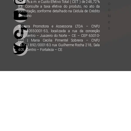
17,83% a.m. e Custo Efetivo Total ( CET ) de 248,72%
o
a.a. Consulte a taxa efetiva do produto, no ato da
o
contratação, conforme detalhado na Cédula de Crédito
ki
Bancário
e
Sobreira Promotora e Assessoria LTDA – CNPJ
s
413140550001-53, localizada a rua da conceição
549, centro – Juazeiro do Norte – CE – CEP 63010-
222 | Maria Cecilia Pimentel Sobreira – CNPJ
33.771.892/0001-83 rua Guilherme Rocha 218, Sala
405, Centro – Fortaleza – CE