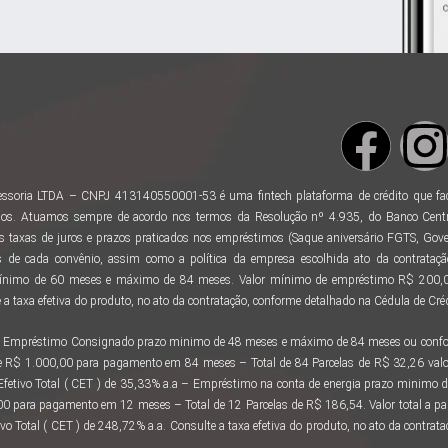
ssoria LTDA – CNPJ 413140550001-53 é uma fintech plataforma de crédito que facili
os. Atuamos sempre de acordo nos termos da Resolução nº 4.935, do Banco Centr
taxas de juros e prazos praticados nos empréstimos (Saque aniversário FGTS, Gover
 de cada convênio, assim como a política da empresa escolhida ato da contratação
ínimo de 60 meses e máximo de 84 meses. Valor mínimo de empréstimo R$ 200,00
a taxa efetiva do produto, no ato da contratação, conforme detalhado na Cédula de Créd
 ao Empréstimo Consignado prazo minimo de 48 meses e máximo de 84 meses ou confor
e R$ 1.000,00 para pagamento em 84 meses – Total de 84 Parcelas de R$ 32,26 valo
 Efetivo Total ( CET ) de 35,33% a.a – Empréstimo na conta de energia prazo minimo
 para pagamento em 12 meses – Total de 12 Parcelas de R$ 186,54. Valor total a 
vo Total ( CET ) de 248,72% a.a. Consulte a taxa efetiva do produto, no ato da contra