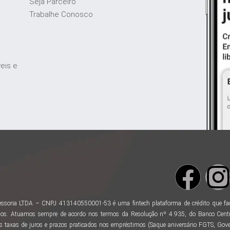
Seja Parceiro
Trabalhe Conosco
veis e
ssoria LTDA – CNPJ 413140550001-53 é uma fintech plataforma de crédito que facili
os. Atuamos sempre de acordo nos termos da Resolução nº 4.935, do Banco Centr
taxas de juros e prazos praticados nos empréstimos (Saque aniversário FGTS, Gover