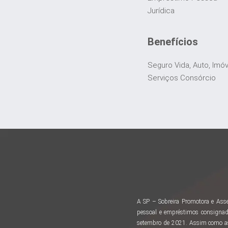
Jurídica
Benefícios
Seguro Vida, Auto, Imó
Serviços Consórcio
A SP – Sobreira Promotora e Asse
pessoal e empréstimos consignad
setembro de 2021. Assim como as 