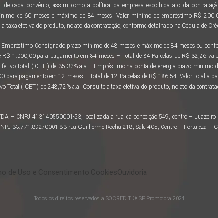
 de cada convênio, assim como a política da empresa escolhida ato da contratação
ínimo de 60 meses e máximo de 84 meses. Valor mínimo de empréstimo R$ 200,00
a taxa efetiva do produto, no ato da contratação, conforme detalhado na Cédula de Créd
 ao Empréstimo Consignado prazo minimo de 48 meses e máximo de 84 meses ou confor
e R$ 1.000,00 para pagamento em 84 meses – Total de 84 Parcelas de R$ 32,26 valo
 Efetivo Total ( CET ) de 35,33% a.a – Empréstimo na conta de energia prazo minimo
 para pagamento em 12 meses – Total de 12 Parcelas de R$ 186,54. Valor total a 
vo Total ( CET ) de 248,72% a.a. Consulte a taxa efetiva do produto, no ato da contra
LTDA – CNPJ 413140550001-53, localizada a rua da conceição 549, centro – Juazeir
– CNPJ 33.771.892/0001-83 rua Guilherme Rocha 218, Sala 405, Centro – Fortaleza – 
o de Uso e Consentimento Cookies
Ouvidoria
Todos os direitos reservados a SOCREDIT ® SP Promotora 2024