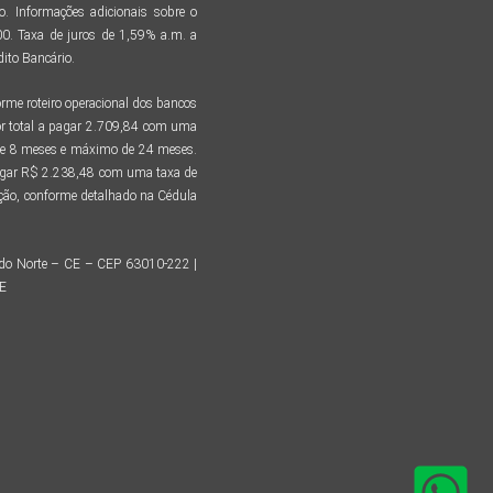
. Informações adicionais sobre o
. Taxa de juros de 1,59% a.m. a
ito Bancário.
me roteiro operacional dos bancos
r total a pagar 2.709,84 com uma
 de 8 meses e máximo de 24 meses.
pagar R$ 2.238,48 com uma taxa de
tação, conforme detalhado na Cédula
o do Norte – CE – CEP 63010-222 |
CE