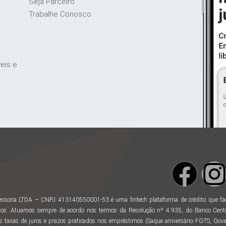
Seja Parceiro
Trabalhe Conosco
veis e
ssoria LTDA – CNPJ 413140550001-53 é uma fintech plataforma de crédito que facili
os. Atuamos sempre de acordo nos termos da Resolução nº 4.935, do Banco Centr
taxas de juros e prazos praticados nos empréstimos (Saque aniversário FGTS, Gover