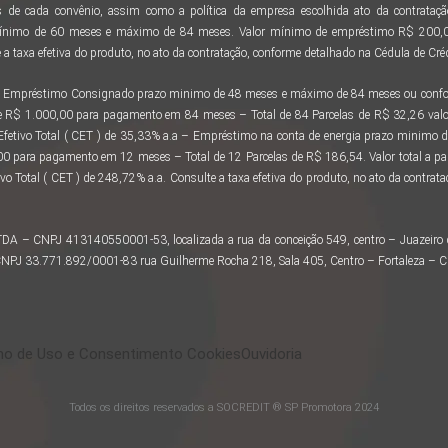
 de cada convênio, assim como a política da empresa escolhida ato da contratação
ínimo de 60 meses e máximo de 84 meses. Valor mínimo de empréstimo R$ 200,00
a taxa efetiva do produto, no ato da contratação, conforme detalhado na Cédula de Créd
 ao Empréstimo Consignado prazo minimo de 48 meses e máximo de 84 meses ou confor
e R$ 1.000,00 para pagamento em 84 meses – Total de 84 Parcelas de R$ 32,26 valo
 Efetivo Total ( CET ) de 35,33% a.a – Empréstimo na conta de energia prazo minimo
 para pagamento em 12 meses – Total de 12 Parcelas de R$ 186,54. Valor total a 
vo Total ( CET ) de 248,72% a.a. Consulte a taxa efetiva do produto, no ato da contra
LTDA – CNPJ 413140550001-53, localizada a rua da conceição 549, centro – Juazeir
– CNPJ 33.771.892/0001-83 rua Guilherme Rocha 218, Sala 405, Centro – Fortaleza – 
o de Uso e Consentimento Cookies
Ouvidoria
Todos os direitos reservados a SOCREDIT ® SP Promotora 2024