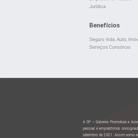
Jurídica
Benefícios
Seguro Vida, Auto, Imó
Serviços Consórcio
A SP – Sobreira Promotora e Asse
pessoal e empréstimos consignad
setembro de 2021. Assim como as 