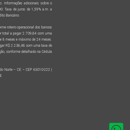
. Informações adicionais sobre o
. Taxa de juros de 1,59% a.m. a
ito Bancário.
me roteiro operacional dos bancos
r total a pagar 2.709,84 com uma
 de 8 meses e máximo de 24 meses.
pagar R$ 2.238,48 com uma taxa de
tação, conforme detalhado na Cédula
o do Norte – CE – CEP 63010-222 |
CE