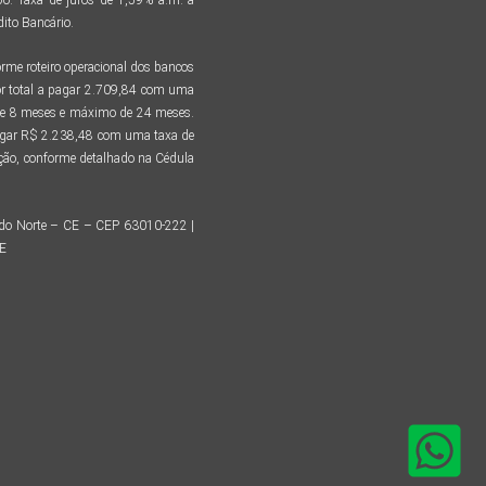
ito Bancário.
me roteiro operacional dos bancos
r total a pagar 2.709,84 com uma
 de 8 meses e máximo de 24 meses.
pagar R$ 2.238,48 com uma taxa de
tação, conforme detalhado na Cédula
o do Norte – CE – CEP 63010-222 |
CE