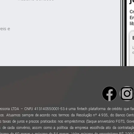
veis e
ssoria LTDA – CNPJ 413140550001-53 é uma fintech plataforma de crédito que facili
os. Atuamos sempre de acordo nos termos da Resolução nº 4.935, do Banco Centr
taxas de juros e prazos praticados nos empréstimos (Saque aniversário FGTS, Gover
 de cada convênio, assim como a política da empresa escolhida ato da contratação
ínimo de 60 meses e máximo de 84 meses. Valor mínimo de empréstimo R$ 200,00