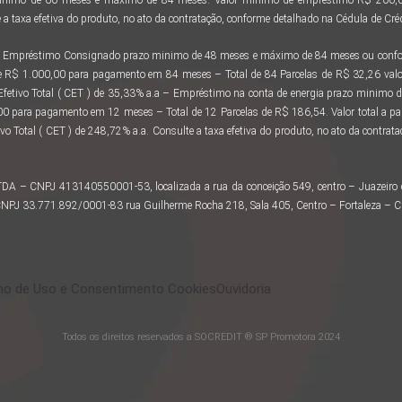
a taxa efetiva do produto, no ato da contratação, conforme detalhado na Cédula de Créd
 ao Empréstimo Consignado prazo minimo de 48 meses e máximo de 84 meses ou confor
e R$ 1.000,00 para pagamento em 84 meses – Total de 84 Parcelas de R$ 32,26 valo
 Efetivo Total ( CET ) de 35,33% a.a – Empréstimo na conta de energia prazo minimo
 para pagamento em 12 meses – Total de 12 Parcelas de R$ 186,54. Valor total a 
vo Total ( CET ) de 248,72% a.a. Consulte a taxa efetiva do produto, no ato da contra
LTDA – CNPJ 413140550001-53, localizada a rua da conceição 549, centro – Juazeir
– CNPJ 33.771.892/0001-83 rua Guilherme Rocha 218, Sala 405, Centro – Fortaleza – 
o de Uso e Consentimento Cookies
Ouvidoria
Todos os direitos reservados a SOCREDIT ® SP Promotora 2024