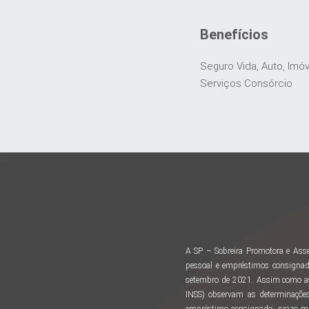
Benefícios
Seguro Vida, Auto, Imó
Serviços Consórcio
A SP – Sobreira Promotora e Asse
pessoal e empréstimos consignad
setembro de 2021. Assim como as 
INSS) observam as determinações
empréstimo consignado: prazo m