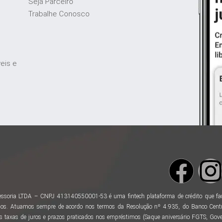
Seja Parceiro
Trabalhe Conosco
veis e
ssoria LTDA – CNPJ 413140550001-53 é uma fintech plataforma de crédito que facili
os. Atuamos sempre de acordo nos termos da Resolução nº 4.935, do Banco Centr
taxas de juros e prazos praticados nos empréstimos (Saque aniversário FGTS, Gover