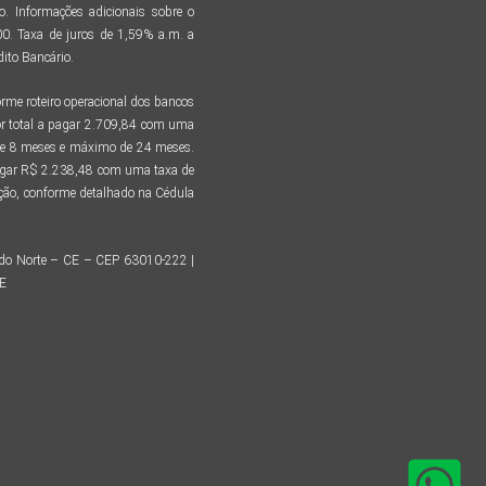
. Informações adicionais sobre o
. Taxa de juros de 1,59% a.m. a
ito Bancário.
me roteiro operacional dos bancos
r total a pagar 2.709,84 com uma
 de 8 meses e máximo de 24 meses.
pagar R$ 2.238,48 com uma taxa de
tação, conforme detalhado na Cédula
o do Norte – CE – CEP 63010-222 |
CE