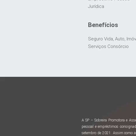
Jurídica
Benefícios
Seguro Vida, Auto, Imó
Serviços Consórcio
A SP – Sobreira Promotora e Asse
pessoal e empréstimos consignad
setembro de 2021. Assim como as 