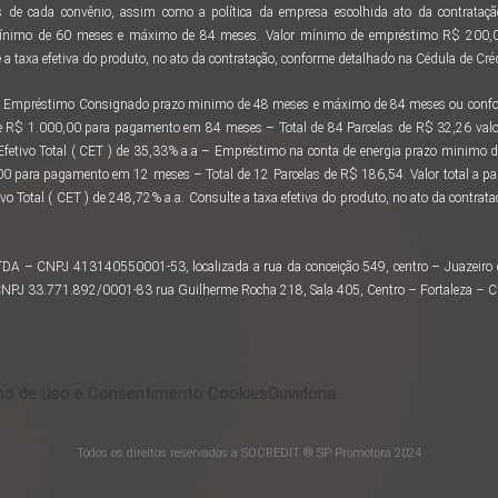
 de cada convênio, assim como a política da empresa escolhida ato da contratação
ínimo de 60 meses e máximo de 84 meses. Valor mínimo de empréstimo R$ 200,00
a taxa efetiva do produto, no ato da contratação, conforme detalhado na Cédula de Créd
 ao Empréstimo Consignado prazo minimo de 48 meses e máximo de 84 meses ou confor
e R$ 1.000,00 para pagamento em 84 meses – Total de 84 Parcelas de R$ 32,26 valo
 Efetivo Total ( CET ) de 35,33% a.a – Empréstimo na conta de energia prazo minimo
 para pagamento em 12 meses – Total de 12 Parcelas de R$ 186,54. Valor total a 
vo Total ( CET ) de 248,72% a.a. Consulte a taxa efetiva do produto, no ato da contra
LTDA – CNPJ 413140550001-53, localizada a rua da conceição 549, centro – Juazeir
– CNPJ 33.771.892/0001-83 rua Guilherme Rocha 218, Sala 405, Centro – Fortaleza – 
o de Uso e Consentimento Cookies
Ouvidoria
Todos os direitos reservados a SOCREDIT ® SP Promotora 2024