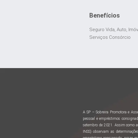
Benefícios
Seguro Vida, Auto, Imó
Serviços Consórcio
A SP – Sobreira Promotora e Asse
pessoal e empréstimos consignad
setembro de 2021. Assim como as 
INSS) observam as determinações
empréstimo consignado: prazo m