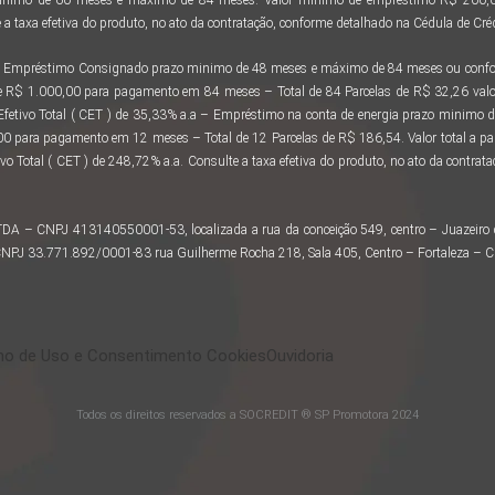
a taxa efetiva do produto, no ato da contratação, conforme detalhado na Cédula de Créd
 ao Empréstimo Consignado prazo minimo de 48 meses e máximo de 84 meses ou confor
e R$ 1.000,00 para pagamento em 84 meses – Total de 84 Parcelas de R$ 32,26 valo
 Efetivo Total ( CET ) de 35,33% a.a – Empréstimo na conta de energia prazo minimo
 para pagamento em 12 meses – Total de 12 Parcelas de R$ 186,54. Valor total a 
vo Total ( CET ) de 248,72% a.a. Consulte a taxa efetiva do produto, no ato da contra
LTDA – CNPJ 413140550001-53, localizada a rua da conceição 549, centro – Juazeir
– CNPJ 33.771.892/0001-83 rua Guilherme Rocha 218, Sala 405, Centro – Fortaleza – 
o de Uso e Consentimento Cookies
Ouvidoria
Todos os direitos reservados a SOCREDIT ® SP Promotora 2024