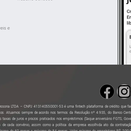
veis e
ssoria LTDA – CNPJ 413140550001-53 é uma fintech plataforma de crédito que facili
os. Atuamos sempre de acordo nos termos da Resolução nº 4.935, do Banco Centr
taxas de juros e prazos praticados nos empréstimos (Saque aniversário FGTS, Gover
 de cada convênio, assim como a política da empresa escolhida ato da contratação
ínimo de 60 meses e máximo de 84 meses. Valor mínimo de empréstimo R$ 200,00