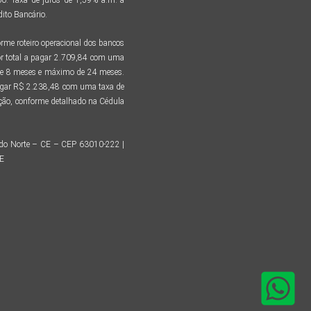
ito Bancário.
me roteiro operacional dos bancos
r total a pagar 2.709,84 com uma
 de 8 meses e máximo de 24 meses.
pagar R$ 2.238,48 com uma taxa de
tação, conforme detalhado na Cédula
o do Norte – CE – CEP 63010-222 |
CE