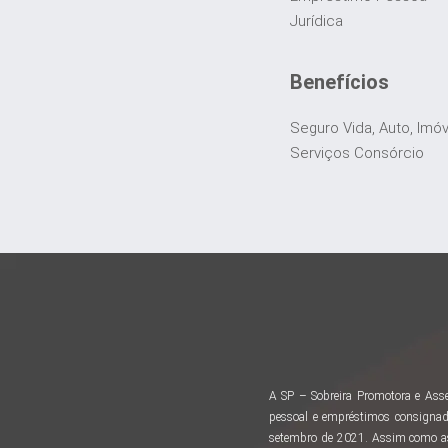
Jurídica
Benefícios
Seguro Vida, Auto, Imó
Serviços Consórcio
A SP – Sobreira Promotora e Asse
pessoal e empréstimos consignad
setembro de 2021. Assim como as 