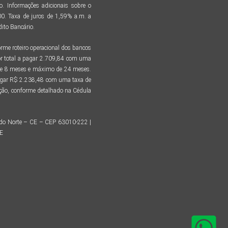
. Informações adicionais sobre o
. Taxa de juros de 1,59% a.m. a
ito Bancário.
me roteiro operacional dos bancos
r total a pagar 2.709,84 com uma
 de 8 meses e máximo de 24 meses.
pagar R$ 2.238,48 com uma taxa de
tação, conforme detalhado na Cédula
o do Norte – CE – CEP 63010-222 |
CE