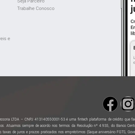
Seja Parceiro
Trabalhe Conosco
veis e
ssoria LTDA – CNPJ 413140550001-53 é uma fintech plataforma de crédito que facili
os. Atuamos sempre de acordo nos termos da Resolução nº 4.935, do Banco Centr
taxas de juros e prazos praticados nos empréstimos (Saque aniversário FGTS, Gover