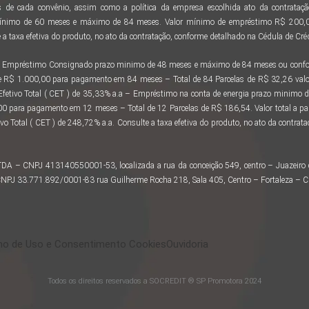
 de cada convênio, assim como a política da empresa escolhida ato da contratação
ínimo de 60 meses e máximo de 84 meses. Valor mínimo de empréstimo R$ 200,00
a taxa efetiva do produto, no ato da contratação, conforme detalhado na Cédula de Créd
 ao Empréstimo Consignado prazo minimo de 48 meses e máximo de 84 meses ou confor
e R$ 1.000,00 para pagamento em 84 meses – Total de 84 Parcelas de R$ 32,26 valo
 Efetivo Total ( CET ) de 35,33% a.a – Empréstimo na conta de energia prazo minimo
 para pagamento em 12 meses – Total de 12 Parcelas de R$ 186,54. Valor total a 
vo Total ( CET ) de 248,72% a.a. Consulte a taxa efetiva do produto, no ato da contra
LTDA – CNPJ 413140550001-53, localizada a rua da conceição 549, centro – Juazeir
– CNPJ 33.771.892/0001-83 rua Guilherme Rocha 218, Sala 405, Centro – Fortaleza – 
o de Uso e Consentimento Cookies
Ouvidoria
Todos os direitos reservados a SOCREDIT ® SP Promotora 2024