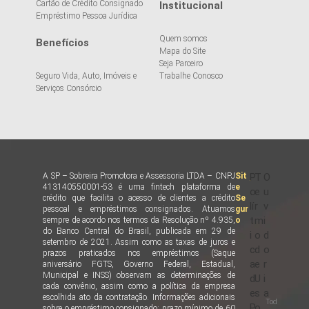
Cartão de Crédito Consignado
Institucional
Empréstimo Pessoa Jurídica
Quem somos
Benefícios
Mapa do Site
Seja Parceiro
Seguro Vida, Auto, Imóveis e
Trabalhe Conosco
Serviços Consórcio
A SP – Sobreira Promotora e Assessoria LTDA – CNPJ
Sit
P
T
O
413140550001-53 é uma fintech plataforma de
e
o
e
u
crédito que facilita o acesso de clientes a crédito
Se
lí
r
v
pessoal e empréstimos consignados. Atuamos
gur
t
m
i
sempre de acordo nos termos da Resolução nº 4.935,
o
do Banco Central do Brasil, publicada em 29 de
i
o
d
setembro de 2021. Assim como as taxas de juros e
c
d
o
prazos praticados nos empréstimos (Saque
a
e
r
aniversário FGTS, Governo Federal, Estadual,
Municipal e INSS) observam as determinações de
d
U
i
cada convênio, assim como a política da empresa
e
s
a
escolhida ato da contratação. Informações adicionais
Tod
P
o
sobre o empréstimo consignado: prazo mínimo de 60