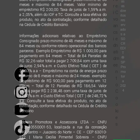
os
meses e máximo de 84 meses. Valor mínimo de
r
e
os
empréstimo R$ 200,00. Taxa de juros de 1,59% a.m.
dire
i
C
a 2,05%, além do IOF e TC. Consulte a taxa efetiva do
itos
v
o
produto, no ato da contratação, conforme detalhado
res
na Cédula de Crédito Bancário.
erv
a
n
ado
c
s
s a
Informações adicionais relativas ao Empréstimo
i
e
SO
Consignado prazo minimo de 48 meses e máximo de
CR
d
n
84 meses ou conforme roteiro operacional dos bancos
EDI
parceiros. Exemplo Empréstimo de R$ 1.000,00 para
a
ti
T
pagamento em 84 meses – Total de 84 Parcelas de
®
d
m
R$ 32,26 valor total a pagar 2.709,84 com uma taxa
SP
e
e
de juros 2,94% a.m. e Custo Efetivo Total ( CET ) de
Pro
35,33% a.a – Empréstimo na conta de energia prazo
n
mo
minimo de 8 meses e máximo de 24 meses. exemplo:
tor
t
Empréstimo de R$ 900,00 para pagamento em 12
a
o
202
meses – Total de 12 Parcelas de R$ 186,54. Valor
4
C
total a pagar R$ 2.238,48 com uma taxa de juros de
17,83% a.m. e Custo Efetivo Total ( CET ) de 248,72%
o
a.a. Consulte a taxa efetiva do produto, no ato da
o
contratação, conforme detalhado na Cédula de Crédito
ki
Bancário
e
Sobreira Promotora e Assessoria LTDA – CNPJ
s
413140550001-53, localizada a rua da conceição
549, centro – Juazeiro do Norte – CE – CEP 63010-
222 | Maria Cecilia Pimentel Sobreira – CNPJ