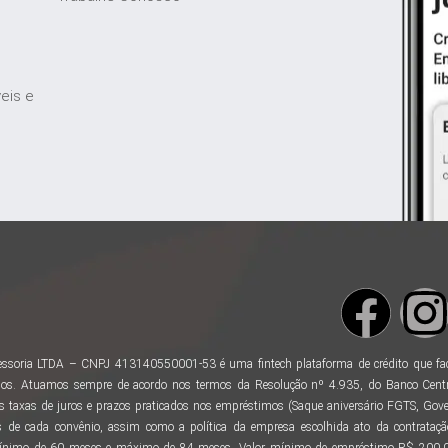
veis e
ssoria LTDA – CNPJ 413140550001-53 é uma fintech plataforma de crédito que facili
os. Atuamos sempre de acordo nos termos da Resolução nº 4.935, do Banco Centr
taxas de juros e prazos praticados nos empréstimos (Saque aniversário FGTS, Gover
 de cada convênio, assim como a política da empresa escolhida ato da contratação
ínimo de 60 meses e máximo de 84 meses. Valor mínimo de empréstimo R$ 200,00