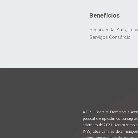
Benefícios
Seguro Vida, Auto, Imó
Serviços Consórcio
A SP – Sobreira Promotora e Asse
pessoal e empréstimos consignad
setembro de 2021. Assim como as 
INSS) observam as determinações
empréstimo consignado: prazo m