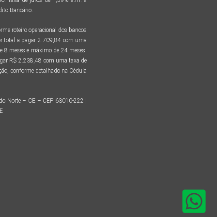
ito Bancário.
me roteiro operacional dos bancos
r total a pagar 2.709,84 com uma
 de 8 meses e máximo de 24 meses.
pagar R$ 2.238,48 com uma taxa de
tação, conforme detalhado na Cédula
o do Norte – CE – CEP 63010-222 |
CE