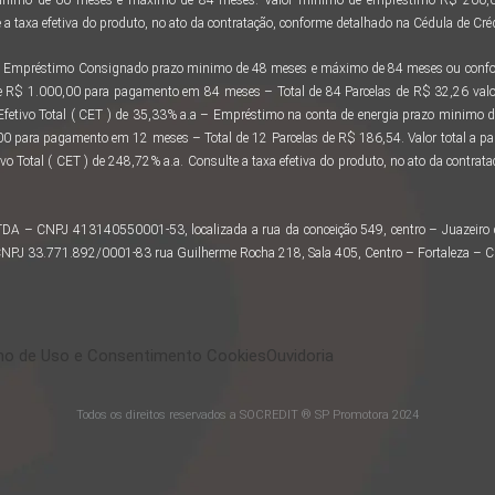
a taxa efetiva do produto, no ato da contratação, conforme detalhado na Cédula de Créd
 ao Empréstimo Consignado prazo minimo de 48 meses e máximo de 84 meses ou confor
e R$ 1.000,00 para pagamento em 84 meses – Total de 84 Parcelas de R$ 32,26 valo
 Efetivo Total ( CET ) de 35,33% a.a – Empréstimo na conta de energia prazo minimo
 para pagamento em 12 meses – Total de 12 Parcelas de R$ 186,54. Valor total a 
vo Total ( CET ) de 248,72% a.a. Consulte a taxa efetiva do produto, no ato da contra
LTDA – CNPJ 413140550001-53, localizada a rua da conceição 549, centro – Juazeir
– CNPJ 33.771.892/0001-83 rua Guilherme Rocha 218, Sala 405, Centro – Fortaleza – 
o de Uso e Consentimento Cookies
Ouvidoria
Todos os direitos reservados a SOCREDIT ® SP Promotora 2024