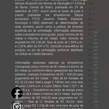
t
m
i
sempre de acordo nos termos da Resolução nº 4.935,
o
do Banco Central do Brasil, publicada em 29 de
i
o
d
setembro de 2021. Assim como as taxas de juros e
c
d
o
prazos praticados nos empréstimos (Saque
a
e
r
aniversário FGTS, Governo Federal, Estadual,
Municipal e INSS) observam as determinações de
d
U
i
cada convênio, assim como a política da empresa
e
s
a
escolhida ato da contratação. Informações adicionais
Tod
P
o
sobre o empréstimo consignado: prazo mínimo de 60
os
meses e máximo de 84 meses. Valor mínimo de
r
e
os
empréstimo R$ 200,00. Taxa de juros de 1,59% a.m.
dire
i
C
a 2,05%, além do IOF e TC. Consulte a taxa efetiva do
itos
v
o
produto, no ato da contratação, conforme detalhado
res
na Cédula de Crédito Bancário.
erv
a
n
ado
c
s
s a
Informações adicionais relativas ao Empréstimo
i
e
SO
Consignado prazo minimo de 48 meses e máximo de
CR
d
n
84 meses ou conforme roteiro operacional dos bancos
EDI
parceiros. Exemplo Empréstimo de R$ 1.000,00 para
a
ti
T
pagamento em 84 meses – Total de 84 Parcelas de
®
d
m
R$ 32,26 valor total a pagar 2.709,84 com uma taxa
SP
e
e
de juros 2,94% a.m. e Custo Efetivo Total ( CET ) de
Pro
35,33% a.a – Empréstimo na conta de energia prazo
n
mo
minimo de 8 meses e máximo de 24 meses. exemplo:
tor
t
Empréstimo de R$ 900,00 para pagamento em 12
a
o
202
meses – Total de 12 Parcelas de R$ 186,54. Valor
4
C
total a pagar R$ 2.238,48 com uma taxa de juros de