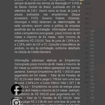
t
m
i
sempre de acordo nos termos da Resolução nº 4.935,
o
do Banco Central do Brasil, publicada em 29 de
i
o
d
setembro de 2021. Assim como as taxas de juros e
c
d
o
prazos praticados nos empréstimos (Saque
a
e
r
aniversário FGTS, Governo Federal, Estadual,
Municipal e INSS) observam as determinações de
d
U
i
cada convênio, assim como a política da empresa
e
s
a
escolhida ato da contratação. Informações adicionais
Tod
P
o
sobre o empréstimo consignado: prazo mínimo de 60
os
meses e máximo de 84 meses. Valor mínimo de
r
e
os
empréstimo R$ 200,00. Taxa de juros de 1,59% a.m.
dire
i
C
a 2,05%, além do IOF e TC. Consulte a taxa efetiva do
itos
v
o
produto, no ato da contratação, conforme detalhado
res
na Cédula de Crédito Bancário.
erv
a
n
ado
c
s
s a
Informações adicionais relativas ao Empréstimo
i
e
SO
Consignado prazo minimo de 48 meses e máximo de
CR
d
n
84 meses ou conforme roteiro operacional dos bancos
EDI
parceiros. Exemplo Empréstimo de R$ 1.000,00 para
a
ti
T
pagamento em 84 meses – Total de 84 Parcelas de
®
d
m
R$ 32,26 valor total a pagar 2.709,84 com uma taxa
SP
e
e
de juros 2,94% a.m. e Custo Efetivo Total ( CET ) de
Pro
35,33% a.a – Empréstimo na conta de energia prazo
n
mo
minimo de 8 meses e máximo de 24 meses. exemplo:
tor
t
Empréstimo de R$ 900,00 para pagamento em 12
a
o
202
meses – Total de 12 Parcelas de R$ 186,54. Valor
4
C
total a pagar R$ 2.238,48 com uma taxa de juros de