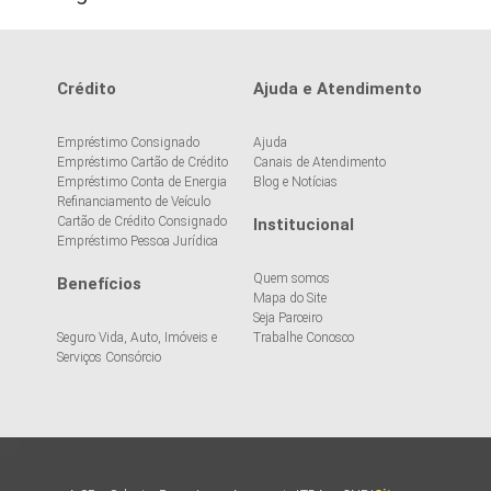
Crédito
Ajuda e Atendimento
Empréstimo Consignado
Ajuda
Empréstimo Cartão de Crédito
Canais de Atendimento
Empréstimo Conta de Energia
Blog e Notícias
Refinanciamento de Veículo
Cartão de Crédito Consignado
Institucional
Empréstimo Pessoa Jurídica
Quem somos
Benefícios
Mapa do Site
Seja Parceiro
Seguro Vida, Auto, Imóveis e
Trabalhe Conosco
Serviços Consórcio