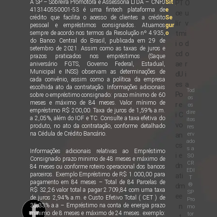
A SP – Sobreira Promotora e Assessoria LTDA – CNPJ
Sit
P
T
O
413140550001-53 é uma fintech plataforma de
e
o
e
u
crédito que facilita o acesso de clientes a crédito
Se
lí
r
v
pessoal e empréstimos consignados. Atuamos
gur
t
m
i
sempre de acordo nos termos da Resolução nº 4.935,
o
do Banco Central do Brasil, publicada em 29 de
i
o
d
setembro de 2021. Assim como as taxas de juros e
c
d
o
prazos praticados nos empréstimos (Saque
a
e
r
aniversário FGTS, Governo Federal, Estadual,
Municipal e INSS) observam as determinações de
d
U
i
cada convênio, assim como a política da empresa
e
s
a
escolhida ato da contratação. Informações adicionais
Tod
P
o
sobre o empréstimo consignado: prazo mínimo de 60
os
meses e máximo de 84 meses. Valor mínimo de
r
e
os
empréstimo R$ 200,00. Taxa de juros de 1,59% a.m.
dire
i
C
a 2,05%, além do IOF e TC. Consulte a taxa efetiva do
itos
v
o
produto, no ato da contratação, conforme detalhado
res
na Cédula de Crédito Bancário.
erv
a
n
ado
c
s
s a
Informações adicionais relativas ao Empréstimo
i
e
SO
Consignado prazo minimo de 48 meses e máximo de
CR
d
n
84 meses ou conforme roteiro operacional dos bancos
EDI
parceiros. Exemplo Empréstimo de R$ 1.000,00 para
a
ti
T
pagamento em 84 meses – Total de 84 Parcelas de
®
d
m
R$ 32,26 valor total a pagar 2.709,84 com uma taxa
SP
e
e
de juros 2,94% a.m. e Custo Efetivo Total ( CET ) de
Pro
35,33% a.a – Empréstimo na conta de energia prazo
n
mo
minimo de 8 meses e máximo de 24 meses. exemplo:
tor
t